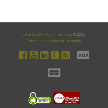
SoftimbraIDT - Agroinformática
© 2025
Termos e condições de utilização