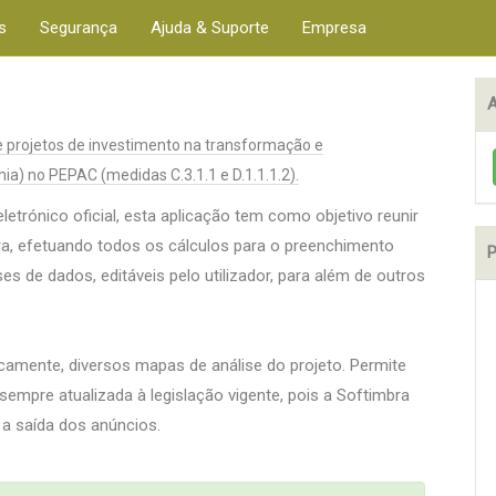
s
Segurança
Ajuda & Suporte
Empresa
A
de projetos de investimento na transformação e
a) no PEPAC (medidas C.3.1.1 e D.1.1.1.2).
eletrónico oficial, esta aplicação tem como objetivo reunir
ra, efetuando todos os cálculos para o preenchimento
P
es de dados, editáveis pelo utilizador, para além de outros
mente, diversos mapas de análise do projeto. Permite
 sempre atualizada à legislação vigente, pois a Softimbra
 a saída dos anúncios.