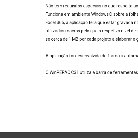
Não tem requisitos especiais no que respeita a
Funciona em ambiente Windows® sobre a folha d
Excel 365, a aplicação terá que estar gravada n
utilizadas macros pelo que o respetivo nível de
se cerca de 1 MB por cada projeto a elaborar e g
A aplicação foi desenvolvida de forma a autom
O WinPEPAC C31 utiliza a barra de ferramentas 
diversas opções. As informações são introduzi
atualizar nos diversos itens de cada opção.
A aplicação, tendo como base os indicadores de 
elaborado.
O utilizador pode definir para os dados “produt