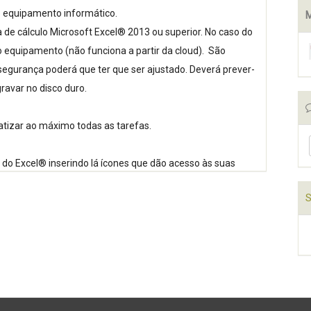
o equipamento informático.
M
e cálculo Microsoft Excel® 2013 ou superior. No caso do
o equipamento (não funciona a partir da cloud). São
 segurança poderá que ter que ser ajustado. Deverá prever-
ravar no disco duro.
atizar ao máximo todas as tarefas.
do Excel® inserindo lá ícones que dão acesso às suas
das apenas num local, encarregando-se a aplicação de as
S
viabilidade económica e as valias, analisa o projeto
os”, “prestação de serviços” e “matérias-primas a suas